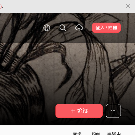
)
.
登入 / 註冊
＋ 追蹤
音樂
粉絲
追蹤中