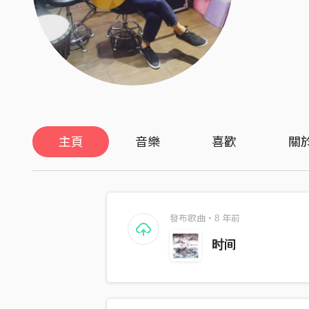
主頁
音樂
喜歡
關
發布歌曲・8 年前
时间