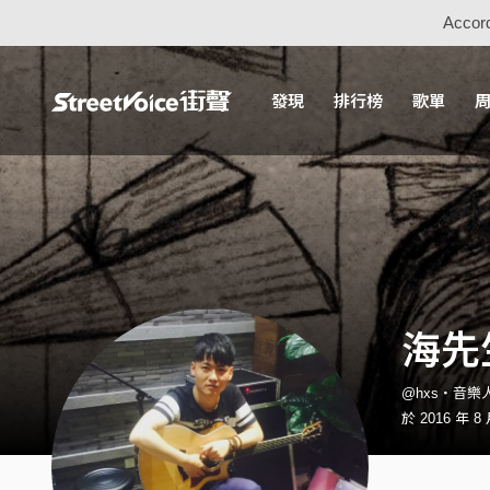
Accord
發現
排行榜
歌單
海先
@hxs・音樂
於 2016 年 8