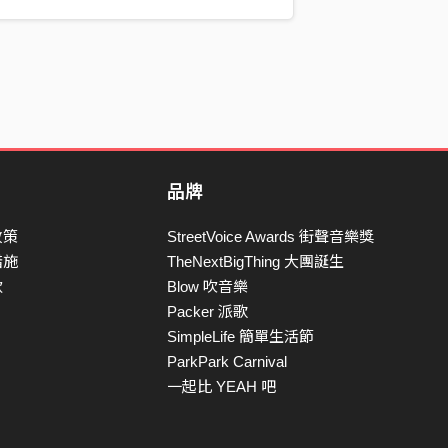
品牌
政策
StreetVoice Awards 街聲音樂獎
措施
TheNextBigThing 大團誕生
款
Blow 吹音樂
Packer 派歌
SimpleLife 簡單生活節
ParkPark Carnival
一起比 YEAH 吧