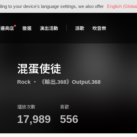
ing to your device's language settings, we also offer
English (Global
周邊商店
徵選
演出活動
派歌
吹音樂
混蛋使徒
Rock
・
《輸出.368》Output.368
播放次數
喜歡
17,989
556