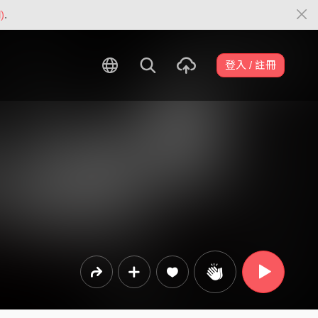
)
.
登入 / 註冊