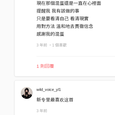
現在那個混蛋還是一直在心裡面
那樣是對天職的交代
提醒我 我有該做的事
隨時都準備好要囂張的離開
只是要看清自己 看清現實
用對方法 溫和地去貫徹信念
感謝我的混蛋
3 年前
・1 個喜歡
1 則回覆
wild_voice_yl1
新专里最喜欢这首
3 年前