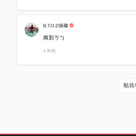
B.T.O.D張龍
爽到ㄎㄅ
4 年前
點我