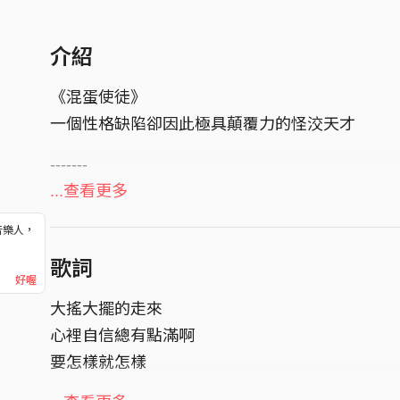
介紹
《混蛋使徒》
一個性格缺陷卻因此極具顛覆力的怪洨天才
-------
...查看更多
SONG CREDITS :
演唱｜鹿洐人 Human Hart
音樂人，
！
作詞｜鹿洐人 Human Hart
歌詞
好喔
作曲｜鹿洐人 Human Hart
大搖大擺的走來
製作人 Producer｜阿福Afu、鍾承洋C.C Yang
心裡自信總有點滿啊
編曲 Arrangement｜鹿洐人Human Hart
要怎樣就怎樣
和聲編寫 Chorus Arrangement｜謝博安
和聲 Chorus｜鹿洐人Human Hart