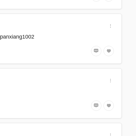
iang1002