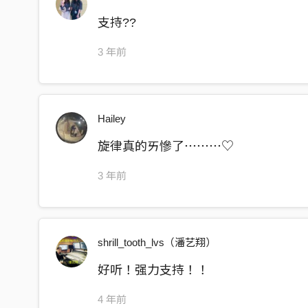
支持??
3 年前
Hailey
旋律真的ㄞ慘了⋯⋯⋯♡
3 年前
shrill_tooth_lvs（潘艺翔）
好听！强力支持！！
4 年前