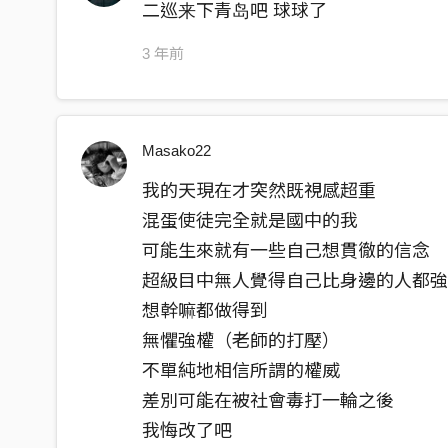
二巡来下青岛吧 球球了
是我低調的浪漫啊
要說真的你會怕
3 年前
其實是怪洨的時代天才
生來製造大混亂
Masako22
把所有破爛規則
通通都推翻
我的天現在才突然既視感超重
要把我殺了我也不悔改
混蛋使徒完全就是國中的我
那樣是對天職的交代
可能生來就有一些自己想貫徹的信念
隨時都準備好要囂張的離開
超級目中無人覺得自己比身邊的人都
想幹嘛都做得到
其實是怪洨的時代天才
無懼強權（老師的打壓）
生來製造大混亂
不單純地相信所謂的權威
把所有破爛規則
差別可能在被社會毒打一輪之後
通通都推翻
我悔改了吧
要把我殺了我也不悔改