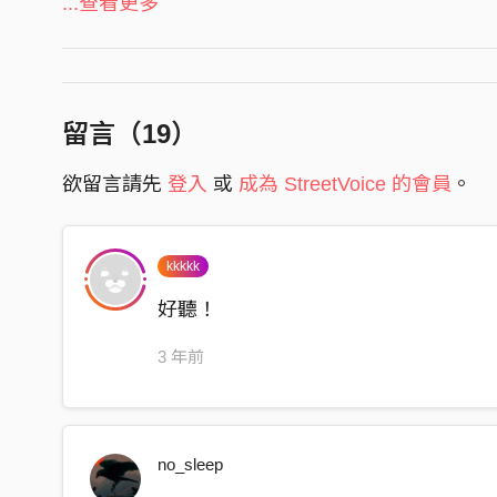
目中無人不成才大笨蛋
...查看更多
錄音工程師 Recording Engineers｜柯拓名（小名）
是我低調的浪漫啊
錄音室 Recording Studios｜Studio 51、Rebel So
要說真的你會怕
強力錄音室 Mega Force Studio
其實是怪洨的時代天才
混音工程師 Mixing Engineer｜柯拓名（小名）Min
留言（
19
）
生來製造大混亂
混音錄音室 Mixing Studio｜Studio 51
欲留言請先
登入
或
成為 StreetVoice 的會員
。
把所有破爛規則
母帶後期處理工程師 Mastering Engineer：Frank Ar
通通都推翻
母帶後期處理錄音室 Mastering Studio：Abbey Roa
要把我殺了我也不悔改
Original Publisher｜玩音唱片Play Music、福
kkkkk
那樣是對天職的交代
Sub Publisher｜Universal Music Publishing Ltd. 
好聽！
隨時都準備好要囂張的離開
Presented by 玩音唱片Play Music、福桑股份有限
3 年前
大搖大擺的走來
內建能力值有點滿啊
想怎樣就怎樣
no_sleep
目中無人嘴砲的大混蛋