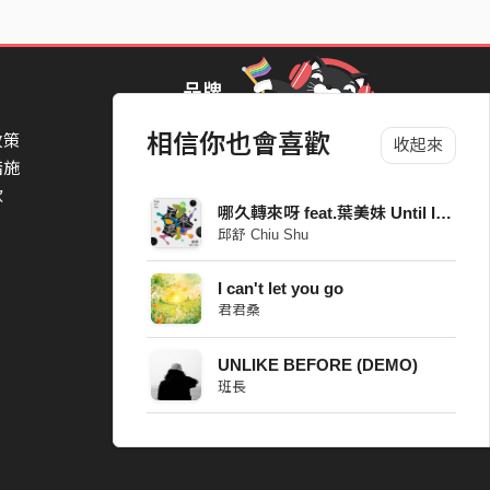
品牌
相信你也會喜歡
政策
StreetVoice Awards 街聲音樂獎
收起來
措施
TheNextBigThing 大團誕生
款
Blow 吹音樂
哪久轉來呀 feat.葉美妹 Until I see you next time feat. Yeh Mei May
Packer 派歌
邱舒 Chiu Shu
SimpleLife 簡單生活節
ParkPark Carnival
I can't let you go
一起比 YEAH 吧
君君桑
UNLIKE BEFORE (DEMO)
班長