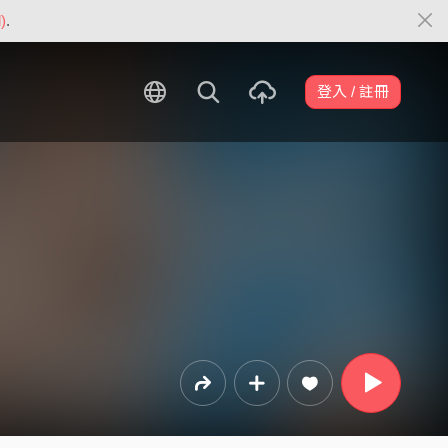
)
.
登入 / 註冊