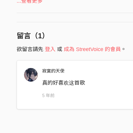
不速之客輕易地穿越 避開了縫隙
...查看更多
理所當然的眼神 甚至不說一句道理
無能為力
我繼續虛張聲勢的緩緩長大
留言（
1
）
太多規則 我失去看法
欲留言請先
登入
或
成為 StreetVoice 的會員
。
任時間宰割 任無奈猖狂
上演最真實的笑話
寂寞的天使
我繼續刺探世界好慢慢長大
真的好喜欢这首歌
總聲嘶力竭像裝瘋賣傻
任悲傷進駐 任世故洗刷
5 年前
這生活的戲碼
踩著游移步伐 有沒有解決方法
刻意迎接害怕 不能裝傻