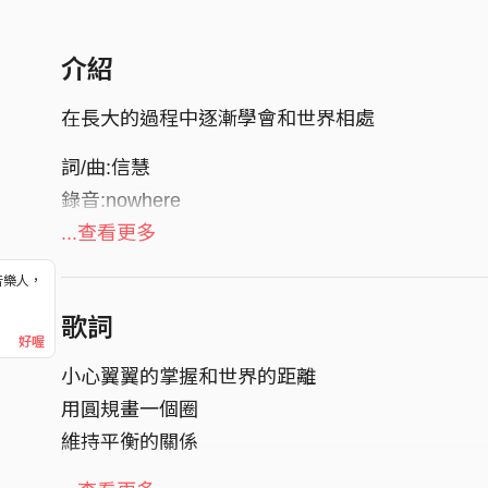
介紹
在長大的過程中逐漸學會和世界相處
詞/曲:信慧
錄音:nowhere
混音:Myron Hou
...查看更多
音樂人，
！
歌詞
好喔
小心翼翼的掌握和世界的距離
用圓規畫一個圈
維持平衡的關係