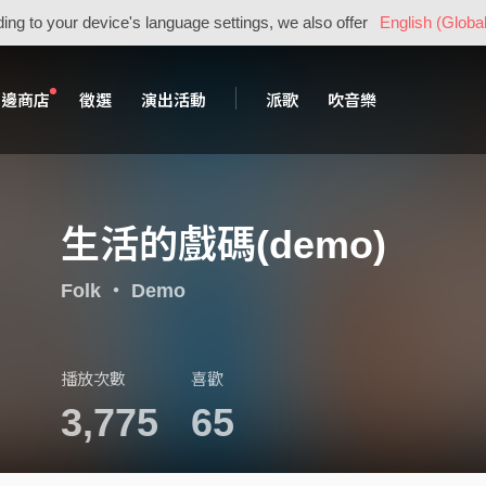
ing to your device's language settings, we also offer
English (Global
周邊商店
徵選
演出活動
派歌
吹音樂
生活的戲碼(demo)
Folk
・
Demo
播放次數
喜歡
3,775
65