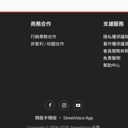
背起憂傷 重新出發
商務合作
支援服務
行銷業務合作
隱私權保護
非營利 / 校園合作
著作權保護
會員服務條
免責聲明
幫助中心
開啟手機版
・
StreetVoice App
Copyright © 2006-2026 StreetVoice 街聲.