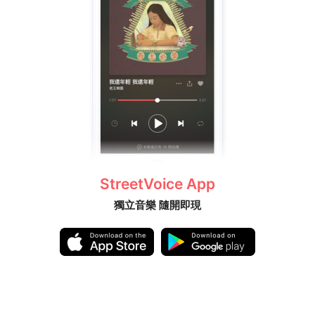
StreetVoice App
獨立音樂 隨開即現