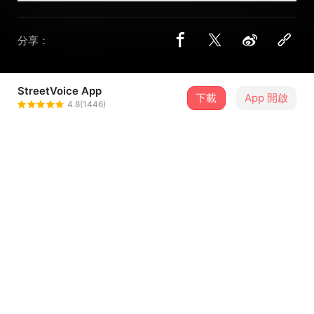
分享：
StreetVoice App
下載
App 開啟
黃閃
4.8(1446)
＋ 追蹤
@huangshan0307
介紹
Vocals, mixing, cover by Huang Shan
Mastering by Tseng Kweiwen
歌詞