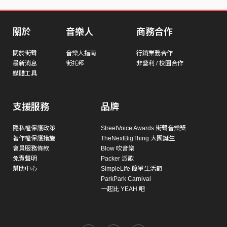
關於
音樂人
商務合作
關於街聲
音樂人指南
行銷業務合作
最新消息
街托邦
非營利 / 校園合作
媒體工具
支援服務
品牌
隱私權保護政策
StreetVoice Awards 街聲音樂獎
著作權保護措施
TheNextBigThing 大團誕生
會員服務條款
Blow 吹音樂
免責聲明
Packer 派歌
幫助中心
SimpleLife 簡單生活節
ParkPark Carnival
一起比 YEAH 吧