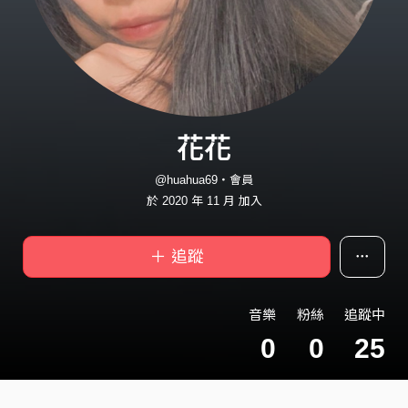
花花
@huahua69・會員
於 2020 年 11 月 加入
＋ 追蹤
音樂
粉絲
追蹤中
0
0
25