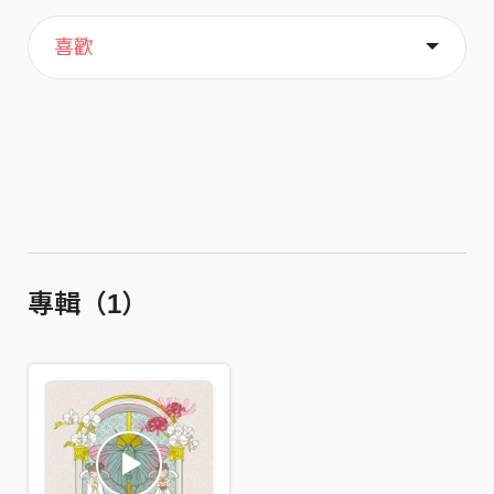
主頁
關於
喜歡
專輯（1）