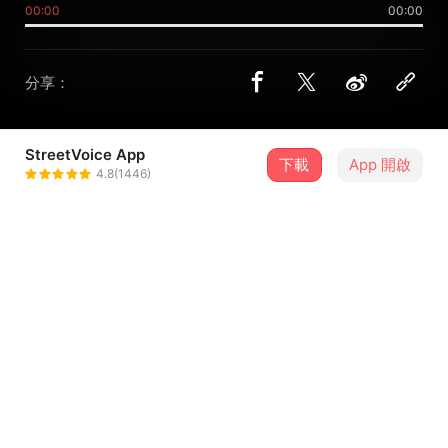
00:00
00:00
分享：
StreetVoice App
下載
App 開啟
Hsin Wang
4.8(1446)
＋ 追蹤
@hsinwang08
介紹
簡單生活對我的意義就是像這首歌一樣 跟愛的人一起唱歌 跟
狗狗玩 珍惜生命中美好的事物 努力生活 保護我們的環境 尊
重小生命