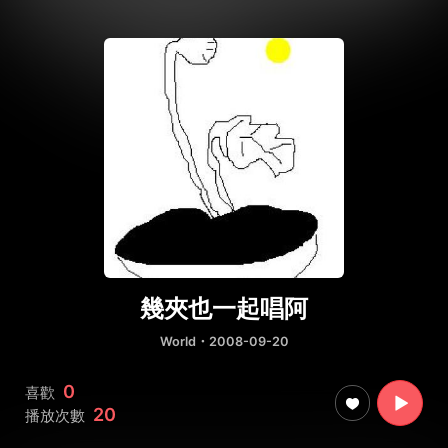
幾夾也一起唱阿
World
・2008-09-20
0
喜歡
20
播放次數