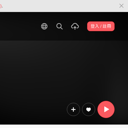
)
.
登入 / 註冊