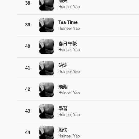
雨天
38
Hsinpei Yao
Tea Time
39
Hsinpei Yao
春日午後
40
Hsinpei Yao
決定
41
Hsinpei Yao
飛翔
42
Hsinpei Yao
學習
43
Hsinpei Yao
船伕
44
Hsinpei Yao