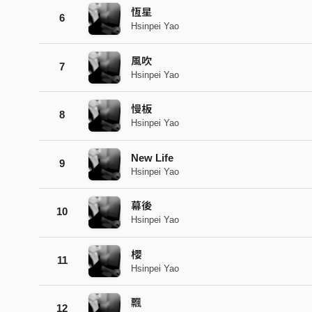
恆星
6
Hsinpei Yao
風吹
7
Hsinpei Yao
慢板
8
Hsinpei Yao
New Life
9
Hsinpei Yao
幕後
10
Hsinpei Yao
櫻
11
Hsinpei Yao
飄
12