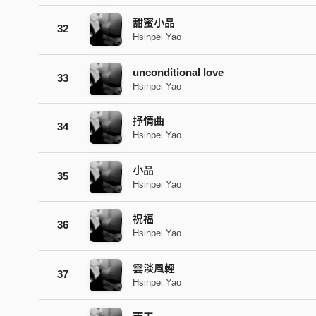
甜蜜小品
32
Hsinpei Yao
unconditional love
33
Hsinpei Yao
抒情曲
34
Hsinpei Yao
小品
35
Hsinpei Yao
祝福
36
Hsinpei Yao
雲淡風輕
37
Hsinpei Yao