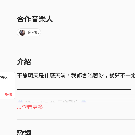
合作音樂人
邱宣凱
介紹
不論明天是什麼天氣，我都會陪著你；就算不一
音樂人，
！
—————————————————————
好喔
​☔︎ 𝐌𝐮𝐬𝐢𝐜 𝐂𝐫𝐞𝐝𝐢𝐭 音樂製作 ☔︎
...查看更多
詞 Lyricist｜蕭晏博 Alan Hsiao
曲 Composer｜蕭晏博 Alan Hsiao
歌詞
製作人 Producer｜邱宣凱 Kenny Chiu