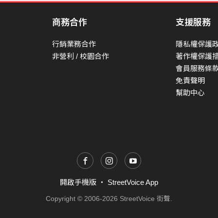
雨滴 灑落
中提琴 Viola｜劉奕昀 Emmy Liu
商務合作
支援服務
大提琴 Cello｜張紫媚 Mei Chang
今天的天氣 大雨下不停
行銷業務合作
隱私權保護
讓我陪著你 收拾這回憶
和聲 Backing Vocal｜蕭晏博 Alan Hsiao
非營利 / 校園合作
著作權保護
明天的天氣 不一定轉晴
和聲編寫 Backing Vocal Arrangements | 蕭晏博 
會員服務條
但我會和你 一起
配唱製作人 Vocal Producer｜邱宣凱 Kenny Chiu
免責聲明
幫助中心
和我說說
鼓組、貝斯、打擊樂錄音師 Recording Enginee
你最近的難題
弦樂錄音師 Recording Engineer｜江浩廷、林照勛 
讓我陪你渡過
吉他錄音師 Recording Engineer｜江浩廷、Tyd
人聲錄音師 Recording Engineer｜林照勛 DAX Li
無話可說
錄音室 Recording Studio｜強力錄音室 Mega Force
也沒關係
錄音助理 Recording Assistant | 林照勛 DAX Lin
讓我唱歌給你聽
開啟手機版
・
StreetVoice App
製作助理 Producer Assistant |侯湘寧 Nick、黃煒棋
Copyright © 2006-2026 StreetVoice 街聲.
靜靜聽 這聲音
剪輯 Editing | 邱宣凱 Kenny Chiu、周佳諭Chia Y
讓旋律帶走憂愁