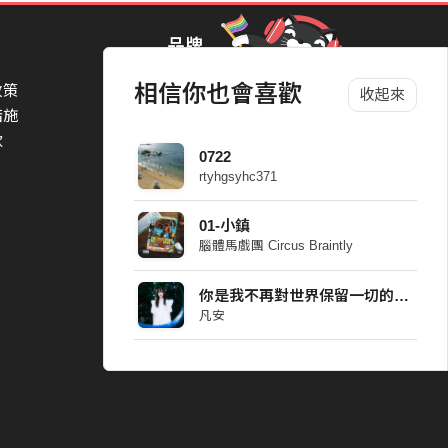
品牌
相信你也會喜歡
政策
StreetVoice Awards 街聲音樂獎
收起來
措施
TheNextBigThing 大團誕生
Alan Hsiao、邱宣凱 Kenny Chiu
款
Blow 吹音樂
0722
Packer 派歌
rtyhgsyhc371
SimpleLife 簡單生活節
r｜黃欽勝
ParkPark Carnival
01-小鎮
DAX Lin
一起比 YEAH 吧
腦體馬戲團 Circus Braintly
你是我不再對世界保留一切的原因 Demo
n
凡安
 Studio
、Tyd
 Wiki
u Chou