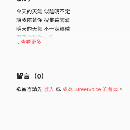
製作統籌 ｜蕭晏博 Alan Hsiao
今天的天氣 似陰晴不定
讓我陪著你 搜集這雨滴
編曲 Arranger｜邱宣凱 Kenny Chiu
明天的天氣 不一定轉晴
編曲協力 Arranger Coordinator｜馬恩典 Mangq
但我會和你一起
冠豪、林泓宇 Noi
...查看更多
弦樂編寫 Strings Arrangement | 李清揚 Dr.JAM
今天的你
弦樂監製 Strings Producer｜邱宣凱 Kenny Chiu
做些什麼呢？
有沒有好好過
演唱 Vocal｜蕭晏博 Alan Hsiao
留言（
0
）
鋼琴 Piano｜馬恩典 Mangququ Libaz
桌上的飯
吉他 Guitar｜蕭晏博 Alan Hsiao、邱宣凱 Kenny C
欲留言請先
登入
或
成為 StreetVoice 的會員
。
你吃了嗎？
貝斯 Bass｜KaiMi 張凱旭
飯菜記 得 咬一口
鼓組 Drum Set｜江冠豪
靜靜聽 這聲音
打擊樂器 Percussion｜林泓宇 Noi
讓旋律帶走憂愁
第一小提琴 Violin I ｜許吟安 Yin-An Hsu
靜靜看 你眼睛
第二小提琴 Violin II｜林芷安 Joanne