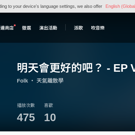
ing to your device's language settings, we also offer
English (Global
周邊商店
徵選
演出活動
派歌
吹音樂
明天會更好的吧？ - EP Ve
Folk
・
天氣離散學
播放次數
喜歡
475
10