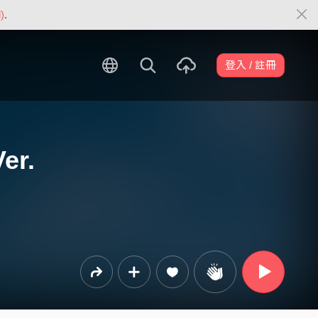
)
.
登入 / 註冊
r.