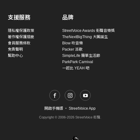
支援服務
品牌
隱私權保護政策
StreetVoice Awards 街聲音樂獎
著作權保護措施
TheNextBigThing 大團誕生
會員服務條款
Blow 吹音樂
免責聲明
Packer 派歌
幫助中心
SimpleLife 簡單生活節
ParkPark Carnival
一起比 YEAH 吧
開啟手機版
・
StreetVoice App
Copyright © 2006-2026 StreetVoice 街聲.