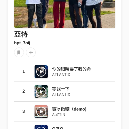
亞特
hpt_7oij
你的眼睛要了我的命
1
ΛTLΛNTIX
等我一下
2
ΛTLΛNTIX
微冰微糖（demo)
3
AuZTIN
OㄡO