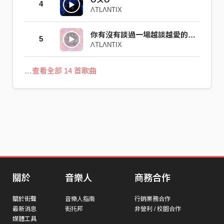
4
ΛTLΛNTIX
你有沒有談過一場越談越愛的戀愛
5
ΛTLΛNTIX
…查看全部 14 首歌曲
關於
音樂人
商務合作
關於街聲
音樂人指南
行銷業務合作
最新消息
街托邦
非營利 / 校園合作
媒體工具