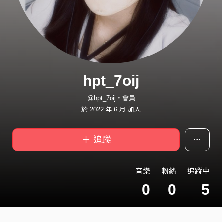
hpt_7oij
@hpt_7oij・會員
於 2022 年 6 月 加入
＋ 追蹤
音樂
粉絲
追蹤中
0
0
5