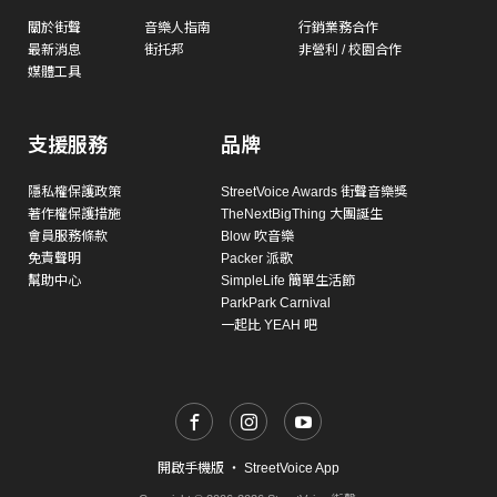
關於街聲
音樂人指南
行銷業務合作
最新消息
街托邦
非營利 / 校園合作
媒體工具
支援服務
品牌
隱私權保護政策
StreetVoice Awards 街聲音樂獎
著作權保護措施
TheNextBigThing 大團誕生
會員服務條款
Blow 吹音樂
免責聲明
Packer 派歌
幫助中心
SimpleLife 簡單生活節
ParkPark Carnival
一起比 YEAH 吧
開啟手機版
・
StreetVoice App