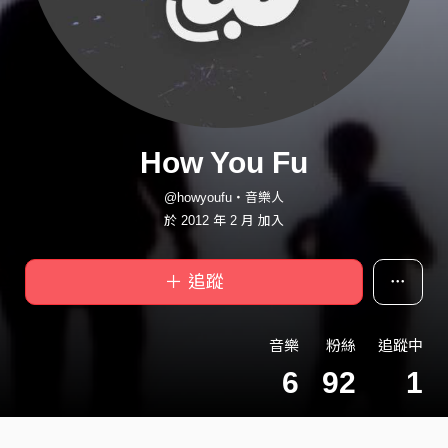
How You Fu
@howyoufu・音樂人
於 2012 年 2 月 加入
＋ 追蹤
音樂
粉絲
追蹤中
6
92
1