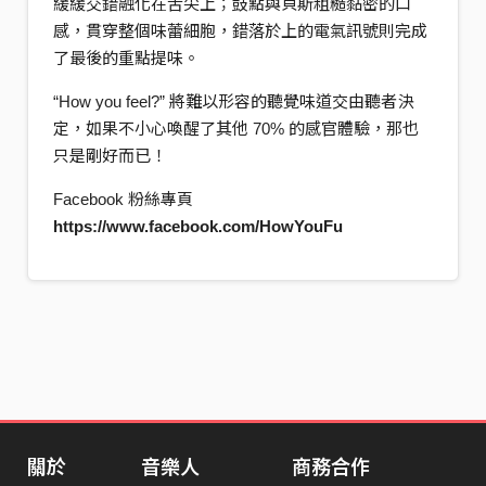
緩緩交錯融化在舌尖上；鼓點與貝斯粗糙黏密的口
感，貫穿整個味蕾細胞，錯落於上的電氣訊號則完成
了最後的重點提味。
“How you feel?” 將難以形容的聽覺味道交由聽者決
定，如果不小心喚醒了其他 70% 的感官體驗，那也
只是剛好而已！
Facebook 粉絲專頁
https://www.facebook.com/HowYouFu
關於
音樂人
商務合作