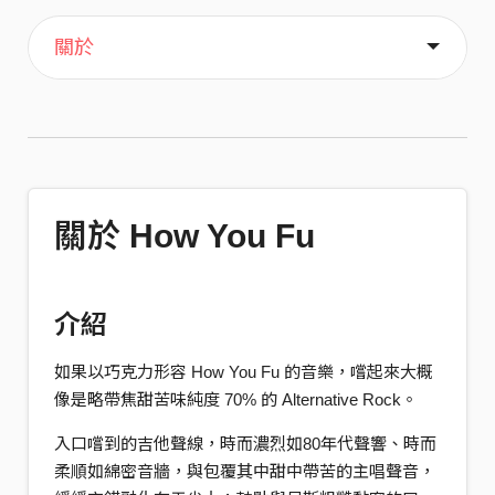
主頁
音樂
歌單
關於
關於 How You Fu
介紹
如果以巧克力形容 How You Fu 的音樂，嚐起來大概
像是略帶焦甜苦味純度 70% 的 Alternative Rock。
入口嚐到的吉他聲線，時而濃烈如80年代聲響、時而
柔順如綿密音牆，與包覆其中甜中帶苦的主唱聲音，