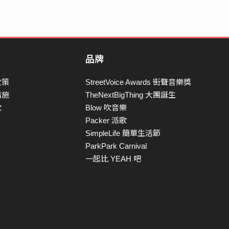
品牌
政策
StreetVoice Awards 街聲音樂獎
措施
TheNextBigThing 大團誕生
款
Blow 吹音樂
Packer 派歌
SimpleLife 簡單生活節
ParkPark Carnival
一起比 YEAH 吧