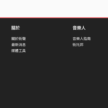
關於
音樂人
關於街聲
音樂人指南
最新消息
街托邦
媒體工具