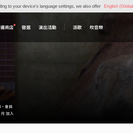
ing to your device's language settings, we also offer
English (Global
周邊商店
徵選
演出活動
派歌
吹音樂
024・會員
2 月 加入