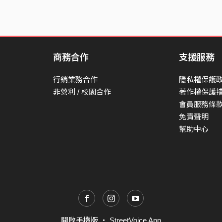
商務合作
支援服務
行銷業務合作
隱私權保護
非營利 / 校園合作
著作權保護
會員服務條
免責聲明
幫助中心
開啟手機版
・
StreetVoice App