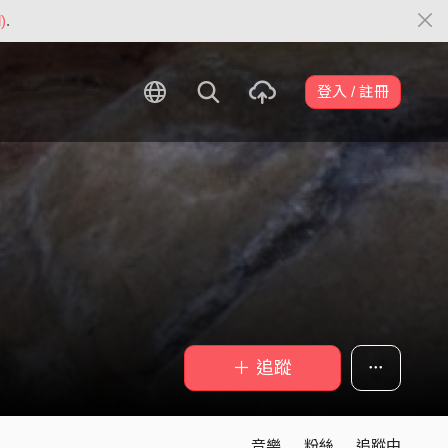
)
.
登入 / 註冊
＋ 追蹤
音樂
粉絲
追蹤中