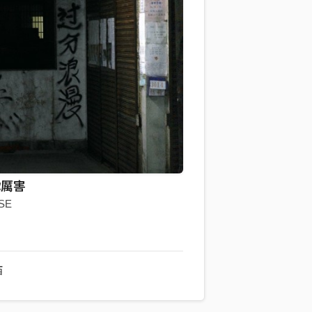
你厲害
SE
西