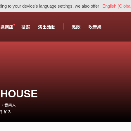
ing to your device's language settings, we also offer
English (Global
周邊商店
徵選
演出活動
派歌
吹音樂
 HOUSE
ic・音樂人
 月 加入