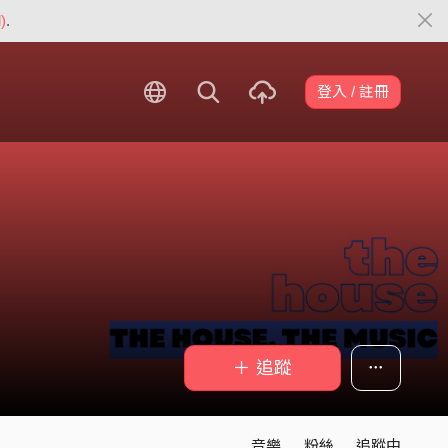
)
.
登入 / 註冊
＋ 追蹤
音樂
粉絲
追蹤中