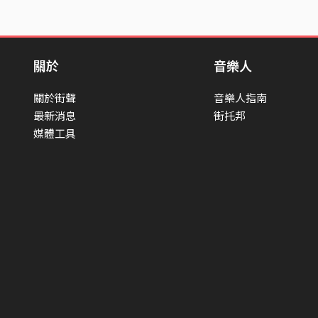
關於
音樂人
關於街聲
音樂人指南
最新消息
街托邦
媒體工具