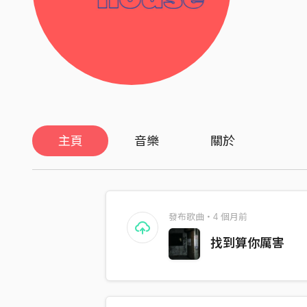
主頁
音樂
關於
發布歌曲・4 個月前
找到算你厲害