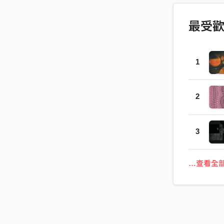
最受
1
2
3
…查看全