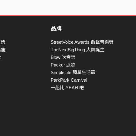
品牌
政策
StreetVoice Awards 街聲音樂獎
措施
TheNextBigThing 大團誕生
款
Blow 吹音樂
Packer 派歌
SimpleLife 簡單生活節
ParkPark Carnival
一起比 YEAH 吧