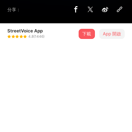
分享：
StreetVoice App
下載
App 開啟
Ken
4.8(1446)
＋ 追蹤
@hotcallme
歌詞
彩虹
詞/曲/編曲 余浩東
A
玻璃瓶 寫了留言在紙條
夕陽 像忘了向前走
...查看更多
海浪聲