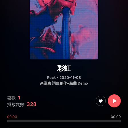
彩虹
Rock
・2020-11-08
余浩東 詞曲創作+編曲 Demo
1
喜歡
328
播放次數
00:00
00:00