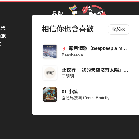
品牌
相信你也會喜歡
政策
StreetVoice Awards 街聲音樂獎
收起來
措施
TheNextBigThing 大團誕生
款
Blow 吹音樂
霜月情歌【beepbeepla music】
Packer 派歌
Beepbeepla
SimpleLife 簡單生活節
ParkPark Carnival
永夜行 「我的天空沒有太陽」 AI DEMO
一起比 YEAH 吧
丁明明
01-小鎮
腦體馬戲團 Circus Braintly