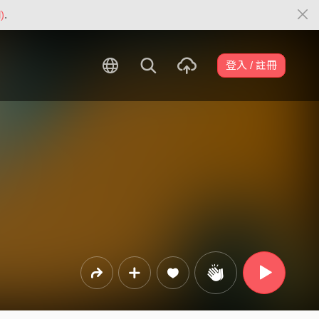
)
.
登入 / 註冊