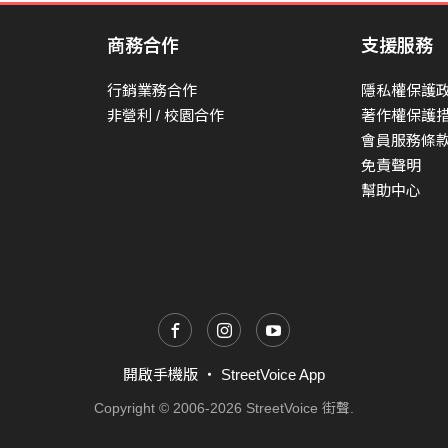
這條路係送分你个等路
商務合作
支援服務
一年四季
行銷業務合作
隱私權保護
無共樣个景色
非營利 / 校園合作
著作權保護
就像亻厓堵著个你
會員服務條
免責聲明
無目的乜無關係
幫助中心
就定定仔行
亻厓兜共下去探險
翻譯
有空想去哪裡玩？
讓我帶你去吧
開啟手機版
・
StreetVoice App
Copyright © 2006-2026 StreetVoice 街聲.
不用想太多
慢慢的走就會遇到