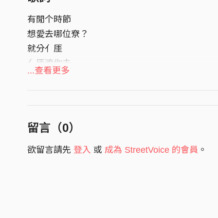
木吉他 Acoustic Guitar / 電吉他 Electric Guitar
有閒个時節
貝斯 Bass｜無品 Pin Wu
想愛去哪位尞？
鋼琴 Piano｜連祖浩 Hower
就分亻厓
人聲錄音師 Lead Vocal Recording Engineer｜吳
亻厓渡你去
人聲編輯 Vocal Editing ｜吳奕宏Wu Yi Hung
...查看更多
混音工程師 Mixing Engineer ｜吳奕宏Wu Yi Hun
毋使想忒多
母帶後期處理工程師 Mastering Engineer｜陳帥印S
就定定仔行
母帶後期處理工作室 Mastering Studio｜CtoB Stu
亻厓兜就會堵著
錄音室 Recording Studio｜Playroom
留言（
0
）
特別个風景
欲留言請先
登入
或
成為 StreetVoice 的會員
。
這下就出發
亻厓渡你尋著
最靚个最錫人个地方
放下你个煩憂
去享受旅行