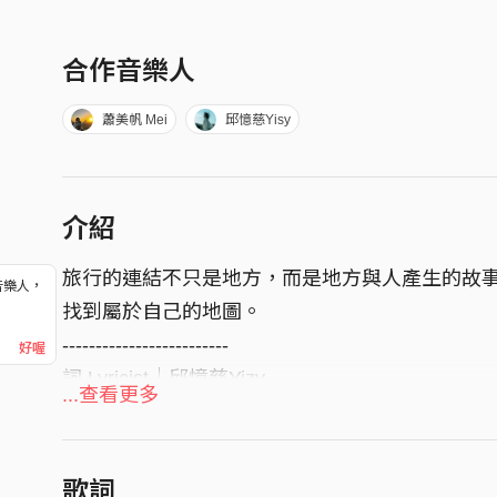
合作音樂人
蕭美帆 Mei
邱憶慈Yisy
介紹
旅行的連結不只是地方，而是地方與人產生的故
音樂人，
找到屬於自己的地圖。
！
-------------------------
好喔
詞 Lyricist｜邱憶慈Yizy
...查看更多
曲 Composer｜好日HoNi
編曲 Arrangement｜蕭美帆Mei Hsiao
合聲編寫與演唱 Backing Vocal Arrangement｜好
歌詞