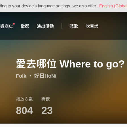
ing to your device's language settings, we also offer
English (Global
周邊商店
徵選
演出活動
派歌
吹音樂
愛去哪位 Where to go?
Folk
・
好日HoNi
播放次數
喜歡
804
23