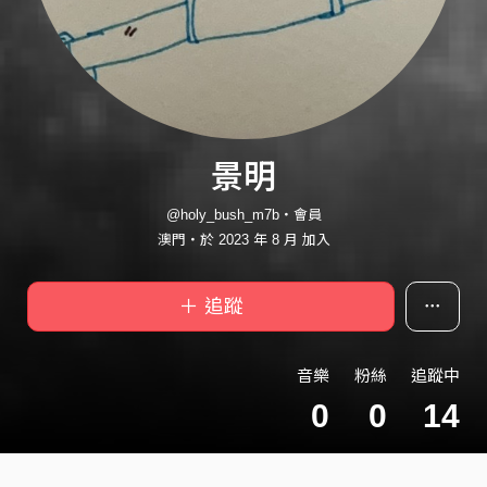
景明
@holy_bush_m7b・會員
澳門・於 2023 年 8 月 加入
＋ 追蹤
音樂
粉絲
追蹤中
0
0
14