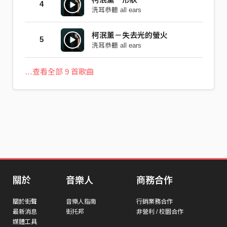
4
洗耳恭聽 all ears
柯泯薰－失去光的螢火
5
洗耳恭聽 all ears
…查看全部 9 首歌曲
關於
音樂人
商務合作
關於街聲
音樂人指南
行銷業務合作
最新消息
街托邦
非營利 / 校園合作
媒體工具