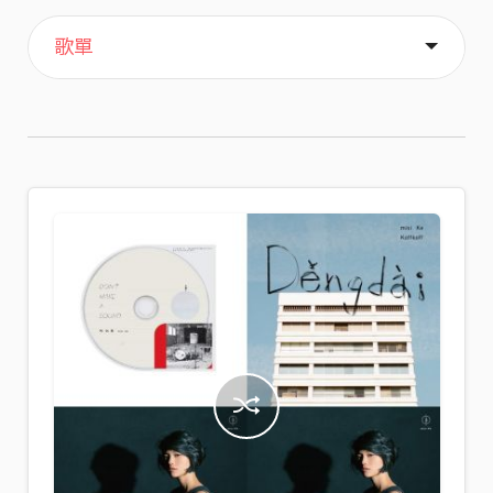
主頁
喜歡
關於
歌單