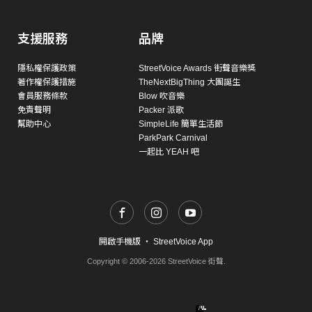
支援服務
品牌
隱私權保護政策
StreetVoice Awards 街聲音樂獎
著作權保護措施
TheNextBigThing 大團誕生
會員服務條款
Blow 吹音樂
免責聲明
Packer 派歌
幫助中心
SimpleLife 簡單生活節
ParkPark Carnival
一起比 YEAH 吧
開啟手機版
・
StreetVoice App
Copyright © 2006-2026 StreetVoice 街聲.