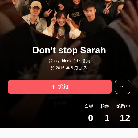
Don’t stop Sarah
@holy_block_1d・會員
於 2016 年 8 月 加入
＋ 追蹤
音樂
粉絲
追蹤中
0
1
12