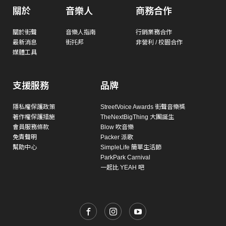
關於
音樂人
商務合作
關於街聲
音樂人指南
行銷業務合作
最新消息
街托邦
非營利 / 校園合作
媒體工具
支援服務
品牌
隱私權保護政策
StreetVoice Awards 街聲音樂獎
著作權保護措施
TheNextBigThing 大團誕生
會員服務條款
Blow 吹音樂
免責聲明
Packer 派歌
幫助中心
SimpleLife 簡單生活節
ParkPark Carnival
一起比 YEAH 吧