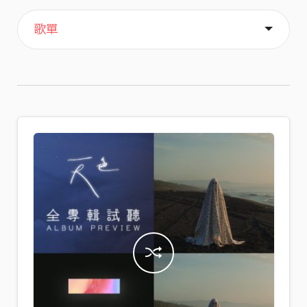
主頁
喜歡
關於
歌單