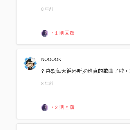
8 年前
・1 則回覆
NOOOOK
? 喜欢每天循环听罗维真的歌曲了啦
8 年前
・2 則回覆