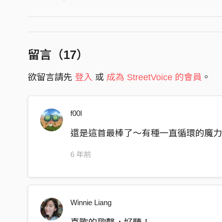
越過沙漠
與天使搏鬥
金啊 銀啊 怎麼 都帶不走啊
留言（
17
）
權啊 利啊 都扛不動啊
終究 只會 剩下赤裸
欲留言請先
登入
或
成為 StreetVoice 的會員
。
面對面
面對面
f00l
面對面
還是這首最棒了～有種一直循環的魔
面對面
6 年前
身在黑暗中是否聽見了真理
是否可以勇敢脫下憂愁外衣
拋棄了
Winnie Liang
所有悖逆
一無掛慮