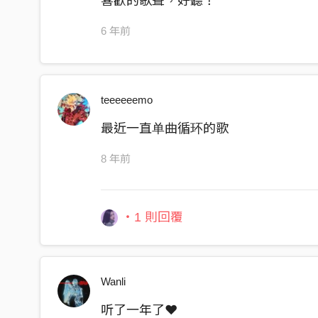
喜歡的歌聲，好聽！
邁向迦南地
6 年前
金啊 銀啊 怎麼 都帶不走啊
權啊 利啊 都扛不動啊
終究 只會 剩下赤裸
teeeeeemo
面對面
最近一直单曲循环的歌
面對面
8 年前
面對面
面對面
・1 則回覆
Holly Lou 羅維真 Facebook:
http://www.facebook.com/hollyloutaiwan
Wanli
听了一年了❤️