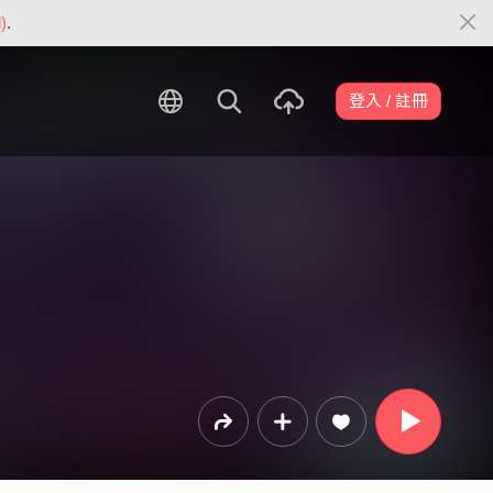
)
.
登入 / 註冊