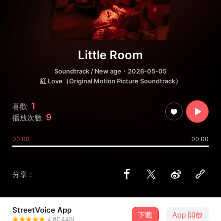
Little Room
Soundtrack / New age
・2026-05-05
紅 Love（Original Motion Picture Soundtrack）
1
喜歡
9
播放次數
00:00
00:00
分享：
StreetVoice App
下載
App 開啟
何恭譱 Kung-Shan Ho
4.8(1446)