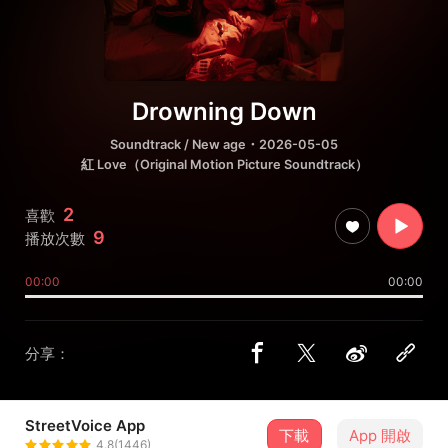
Drowning Down
Soundtrack / New age
・2026-05-05
紅 Love（Original Motion Picture Soundtrack）
2
喜歡
9
播放次數
00:00
00:00
分享：
StreetVoice App
下載
App 開啟
何恭譱 Kung-Shan Ho
4.8(1446)