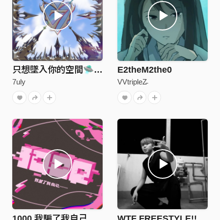
只想墜入你的空間🛸ʕ*̫͡*ʕ•͓͡•ʔ-̫͡-ʔ
E2theM2the0
7uly
VVtripleΖ̵
1000 我騙了我自己……
WTF FREESTYLE!!