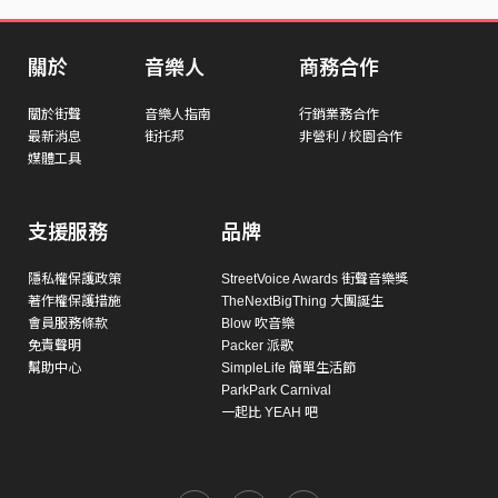
關於
音樂人
商務合作
關於街聲
音樂人指南
行銷業務合作
最新消息
街托邦
非營利 / 校園合作
媒體工具
支援服務
品牌
隱私權保護政策
StreetVoice Awards 街聲音樂獎
著作權保護措施
TheNextBigThing 大團誕生
會員服務條款
Blow 吹音樂
免責聲明
Packer 派歌
幫助中心
SimpleLife 簡單生活節
ParkPark Carnival
一起比 YEAH 吧