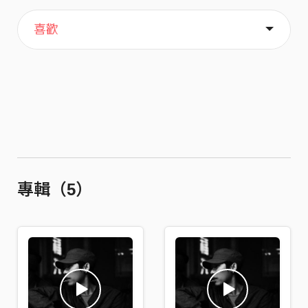
主頁
關於
喜歡
專輯（5）