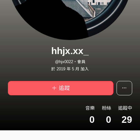
hhjx.xx_
@hjx0022・會員
於 2019 年 5 月 加入
＋ 追蹤
音樂
粉絲
追蹤中
0
0
29