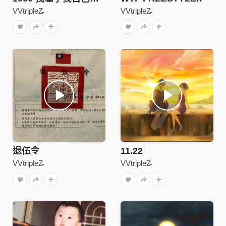
VVtripleΖ̵
VVtripleΖ̵
退伍令
11.22
VVtripleΖ̵
VVtripleΖ̵