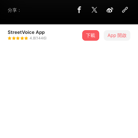
分享：
StreetVoice App
下載
App 開啟
Out Of Survive
4.8(1446)
＋ 追蹤
@histar970
歌詞
黑水溪
詞/曲 : 謝明男
借問觀 音先生 我尬前途 醫生 攏 無搏感情
...查看更多
聽過失魂落魄 無堵過有夢尚水 憨憨過一生