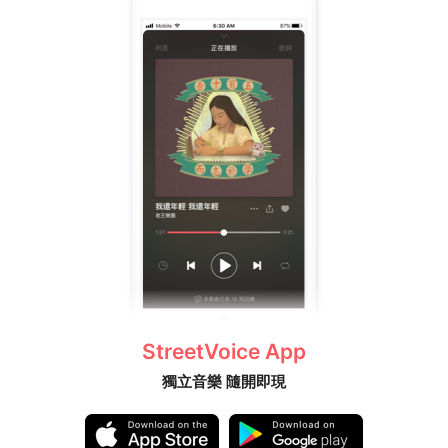
StreetVoice App
獨立音樂 隨開即現