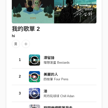
我的歌單 2
hi
滯留鋒
1
理想混蛋 Bestards
美麗的人
2
四枝筆 Four Pens
港
3
阿丹玩球球 Chill Adan
時間繼續載著我走