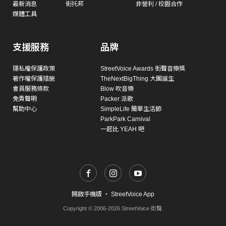
最新消息
街托邦
非營利 / 校園合作
媒體工具
支援服務
品牌
隱私權保護政策
StreetVoice Awards 街聲音樂獎
著作權保護措施
TheNextBigThing 大團誕生
會員服務條款
Blow 吹音樂
免責聲明
Packer 派歌
幫助中心
SimpleLife 簡單生活節
ParkPark Carnival
一起比 YEAH 吧
開啟手機版
・
StreetVoice App
Copyright © 2006-2026 StreetVoice 街聲.