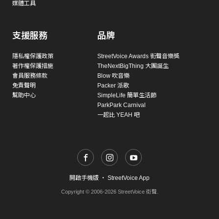
媒體工具
支援服務
品牌
隱私權保護政策
StreetVoice Awards 街聲音樂獎
著作權保護措施
TheNextBigThing 大團誕生
會員服務條款
Blow 吹音樂
免責聲明
Packer 派歌
幫助中心
SimpleLife 簡單生活節
ParkPark Carnival
一起比 YEAH 吧
開啟手機版
・
StreetVoice App
Copyright © 2006-2026 StreetVoice 街聲.