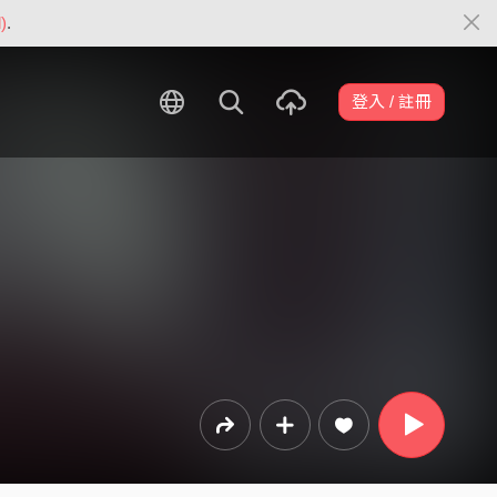
)
.
登入 / 註冊