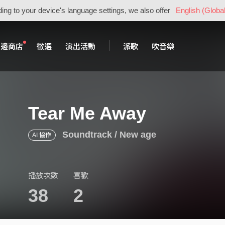
ing to your device's language settings, we also offer
English (Global
周邊商店
徵選
演出活動
派歌
吹音樂
Tear Me Away
Soundtrack / New age
AI 協作
播放次數
喜歡
38
2