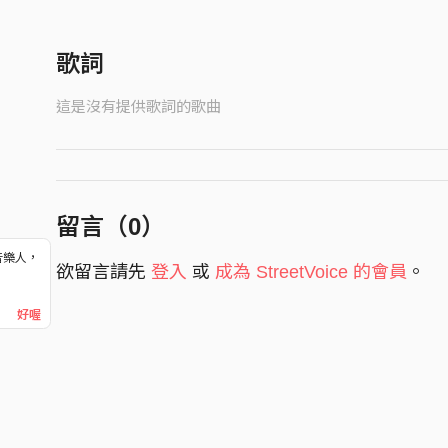
歌詞
這是沒有提供歌詞的歌曲
留言（
0
）
音樂人，
欲留言請先
登入
或
成為 StreetVoice 的會員
。
！
好喔