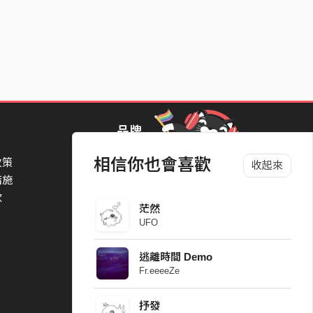
品牌
相信你也會喜歡
政策
StreetVoice Awards 街聲音樂獎
收起來
措施
TheNextBigThing 大團誕生
款
Blow 吹音樂
茫然
Packer 派歌
UFO
SimpleLife 簡單生活節
ParkPark Carnival
逃離時間 Demo
一起比 YEAH 吧
Fr.eeeeZe
抒發