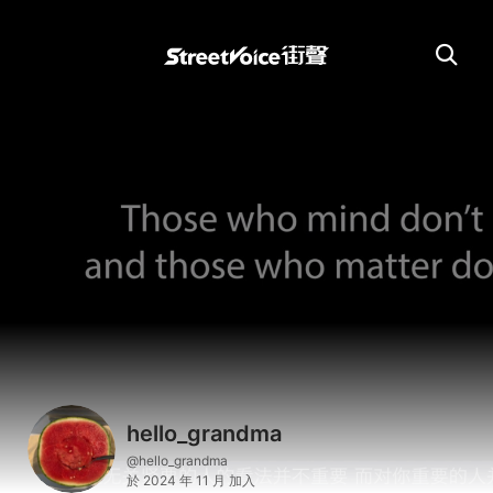
hello_grandma
@hello_grandma
於 2024 年 11 月 加入