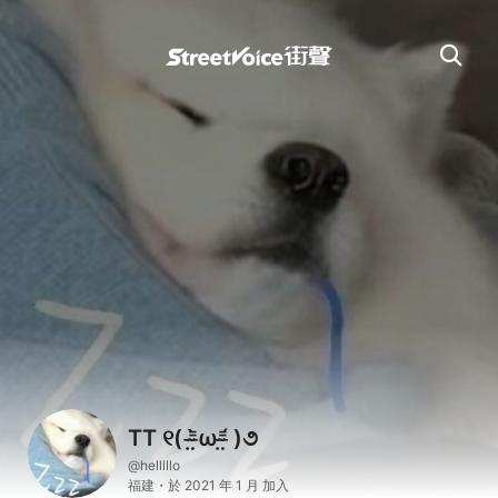
TT ୧( ⁼̴̶̤̀ω⁼̴̶̤́ )૭
@helllllo
福建・於 2021 年 1 月 加入