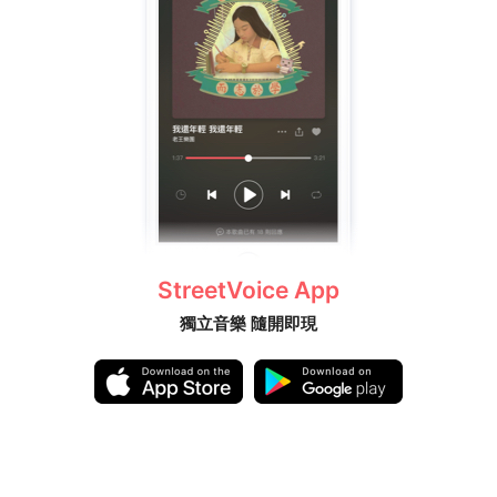
StreetVoice App
獨立音樂 隨開即現