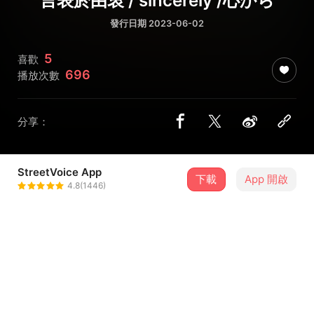
言表於由衷 / sincerely /心から
發行日期 2023-06-02
5
喜歡
696
播放次數
分享：
StreetVoice App
下載
App 開啟
心電樂 Heartones
4.8(1446)
＋ 追蹤
@heartones
介紹