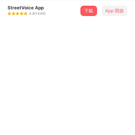
StreetVoice App
下載
App 開啟
心電樂 Heartones
4.8(1446)
＋ 追蹤
@heartones
介紹
回到可愛
曲目
排序
歌曲名稱
朦朧的雨季 / Meet You In the Rain
1
心電樂 Heartones