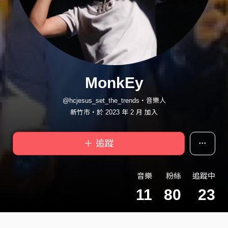
MonkEy
@hcjesus_set_the_trends・音樂人
新竹市・於 2023 年 2 月 加入
＋ 追蹤
音樂
粉絲
追蹤中
11
80
23