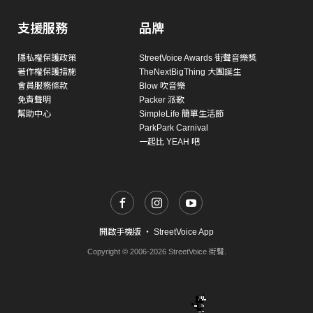
支援服務
品牌
隱私權保護政策
StreetVoice Awards 街聲音樂獎
著作權保護措施
TheNextBigThing 大團誕生
會員服務條款
Blow 吹音樂
免責聲明
Packer 派歌
幫助中心
SimpleLife 簡單生活節
ParkPark Carnival
一起比 YEAH 吧
開啟手機版
・
StreetVoice App
Copyright © 2006-2026 StreetVoice 街聲.