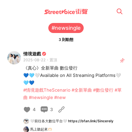
#newsingle
3 則動態
情境遊戲
2025-08-22・置頂
《真心》全新單曲 數位發行
💙🩵🤍Available on All Streaming Platforms🤍
🩵💙
#情境遊戲TheScenario
#全新單曲
#數位發行
#單
曲
#newsingle
#new
4
3
🤍前往各大數位平台🤍
https://bfan.link/Sincerely
馬上聽起來🫶🏻