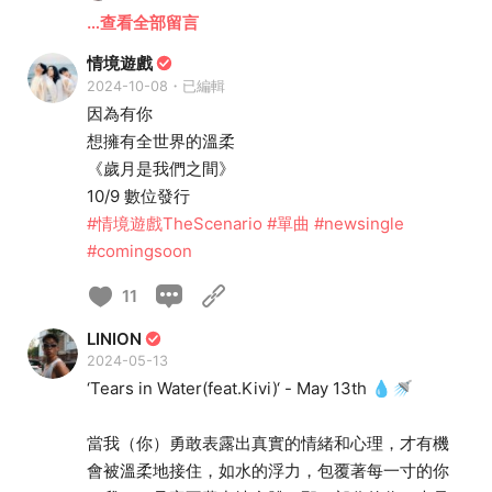
…查看全部留言
情境遊戲
2024-10-08・已編輯
因為有你
想擁有全世界的溫柔
《歲月是我們之間》
10/9 數位發行
#情境遊戲TheScenario
#單曲
#newsingle
#comingsoon
11
LINION
2024-05-13
‘Tears in Water(feat.Kivi)‘ - May 13th 💧🚿
當我（你）勇敢表露出真實的情緒和心理，才有機
會被溫柔地接住，如水的浮力，包覆著每一寸的你