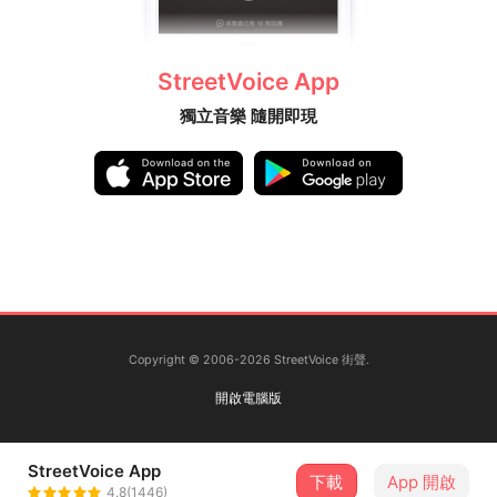
等待爆裂碎片劃破那靛色的夜。
無幸所得NON LUCK OF MINE 🎲
StreetVoice App
@nonluckofmine
獨立音樂 隨開即現
𝙋𝟭 𝙎𝙪𝙣𝙣𝙮 𝙎𝙝𝙖𝙬𝙣𝙣𝙮 (𝙫𝙤𝙘𝙖𝙡)
𝙋𝟮 𝙏𝙖𝙞 (𝙜𝙪𝙞𝙩𝙖𝙧)
𝙋𝟯 𝙃𝙞𝙠á𝙧𝙪 (𝙗𝙖𝙨𝙨)
𝙋𝟰 𝘼𝙡𝙗𝙞𝙨 (𝙙𝙧𝙪𝙢𝙨)
NON LUCK OF MINE 是四人編制樂團，
他們起初沒有意識到自己的音樂在強烈的動機與親
Copyright © 2006-2026 StreetVoice 街聲.
切的低語之間取得了平衡，且充滿90年代英美搖滾
樂氛圍；但在與觀眾的一次交流後，他們決定往這
開啟電腦版
個方向研鍊，並嘗試加入千禧一代獨有的聲音。
StreetVoice App
♪
下載
App 開啟
4.8(1446)