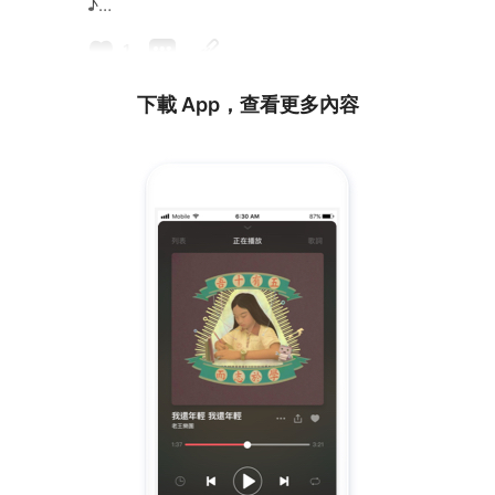
♪
——————————————————————
1
——♪
下載 App，查看更多內容
光學虎鯨OPTICALORCA 🐋
@opticalorcaband_tw
Optical Orca光學虎鯨 成立於超樂音樂工作室
由吉他、鍵盤、貝斯、鼓四人所組成的前衛搖滾樂
團
融合多元曲風形成獨樹一格的演奏團！
硝子羊VERRISCA 🐏
@verrisca_officials
玻璃之身，時而堅硬、時而脆弱，
中空的軀體積攢著人類的情緒
———膨脹再膨脹，