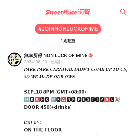
#JOINNONLUCKOFIME
1 則動態
無幸所得 NON LUCK OF MINE
2024-08-20・已編輯
𝑷𝑨𝑹𝑲 𝑷𝑨𝑹𝑲 𝑪𝑨𝑹𝑵𝑰𝑽𝑨𝑳 𝑫𝑰𝑫𝑵'𝑻 𝑪𝑶𝑴𝑬 𝑼𝑷 𝑻𝑶 𝑼𝑺,
𝑺𝑶 𝑾𝑬 𝑴𝑨𝑫𝑬 𝑶𝑼𝑹 𝑶𝑾𝑵.
𝗦𝗘𝗣_𝟭𝟴 𝟴𝗣𝗠 (𝗚𝗠𝗧+𝟬𝟴:𝟬𝟬)
🅿🆁🅰🅽🅺 🅿🆁🅰🅽🅺 🅵🅴🆂🆃🅸🆅🅰🅻🎉
𝗗𝗢𝗢𝗥 𝟰𝟱𝟬(+𝗱𝗿𝗶𝗻𝗸𝘀)
ʟɪɴᴇ ᴜᴘ :
𝗢𝗡 𝗧𝗛𝗘 𝗙𝗟𝗢𝗢𝗥