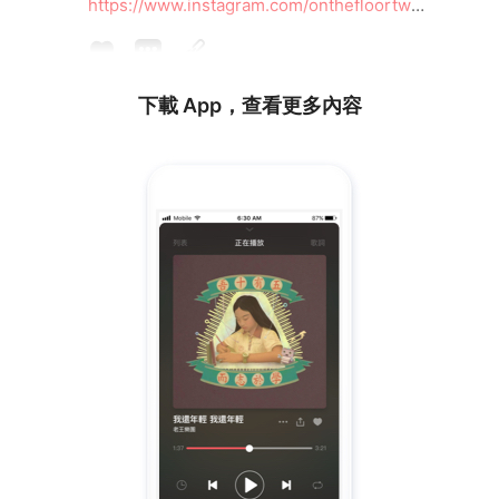
https://www.instagram.com/onthefloortw
𝗡𝗢𝗡 𝗟𝗨𝗖𝗞 𝗢𝗙 𝗠𝗜𝗡𝗘 ꜰᴇᴀᴛ. 𝘽𝙀𝘿𝙍𝙊𝙊𝙈 𝘾𝘼𝙎𝙃
https://www.instagram.com/nonluckofmine
下載 App，查看更多內容
✨ꜱᴘᴇᴄɪᴀʟ ɢᴜᴇꜱᴛꜱ ᴀʀᴇ✨
@grlonfire666 from @thursday.off
@error4_1995 from @spacetaxi2018.tw
ɪᴛ ᴡᴏᴜʟᴅ ʙᴇ ʜᴜɢᴇ.
𝓦𝓮𝓵𝓬𝓸𝓶𝓮 𝓽𝓸 𝓟𝓡𝓐𝓝𝓚 𝓟𝓡𝓐𝓝𝓚 𝓕𝓔𝓢𝓣𝓘𝓥𝓐𝓛.
ᴠɪꜱᴜᴀʟ ᴅᴇꜱɪɢɴ @shouonn
♪
——————————————————————
——♪
應聲倒地ON THE FLOOR
@onthefloortw