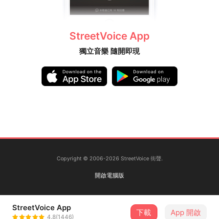
「應聲倒地，來自台北。
透過直接的歌詞傳達內心原始且青春的衝動。」
StreetVoice App
無幸所得NON LUCK OF MINE
獨立音樂 隨開即現
@nonluckofmine
「就是個伴奏樂團。」
無幸所得NON LUCK OF MINE feat. Bedroom
Cash
「雙倍歌曲，雙倍時長，加辣加大不加醬。
基本上就是一場專場的量。」
Copyright © 2006-2026 StreetVoice 街聲.
✨1 @error4_1995
李澧，嘉義人。A.K.A. 𝗚ood 𝗔t 𝗬u-Gi-Oh
開啟電腦版
攥寫諸多近代獨立金曲的他——
最近發現只要一百八就能冷燙金，還會刺大青。
StreetVoice App
→
下載
App 開啟
4.8(1446)