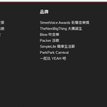
品牌
政策
StreetVoice Awards 街聲音樂獎
措施
TheNextBigThing 大團誕生
款
Blow 吹音樂
Packer 派歌
SimpleLife 簡單生活節
ParkPark Carnival
一起比 YEAH 吧