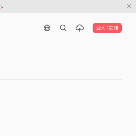
)
.
登入 / 註冊