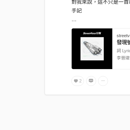
對我來說，這不只是一首
手記
故事才剛開始，你準備好
street
發現號 
#李晉瑋
#GWeiLee
#發
Stre
詞 Lyr
李晉瑋G.
https://streetvoice.com/
編曲 Ar
PIX /
瑋G.We
2
/ 高真 
鍵盤及合
/ 高真 
音師 Dr
Thoma
Assis