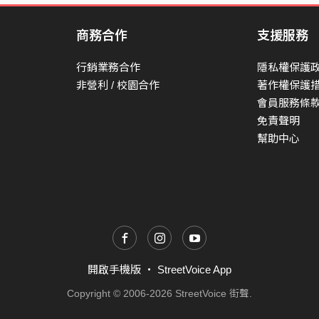
Recording Studio｜荒原錄音室
land Studio 人聲錄音師 Vocal
商務合作
支援服務
ding Engineer | 高暐翔 Emo Kao 人聲錄
cording Studio | 情緒音樂工作室
行銷業務合作
隱私權保護
udio @48K 人聲編輯 Vocal Editing｜高
非營利 / 校園合作
著作權保護
mo Kao 混音及母帶工程師 Mixing &
會員服務條
ring Engineer｜莊鈞智 Thomas Chuang
免責聲明
Assistant to Mixing Engineer｜莊子
幫助中心
s 混音及母帶後期錄音室 Mixing &
ng Studio｜Sketch Studio #太陽的旋
號 #WelcomeBoard
開啟手機版
・
StreetVoice App
Copyright © 2006-2026 StreetVoice 街聲.