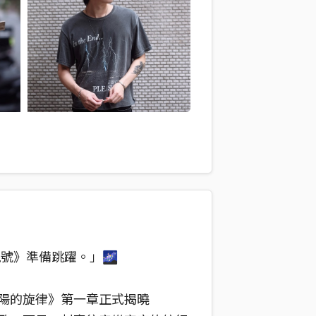
號》準備跳躍。」🌌
陽的旋律》第一章正式揭曉