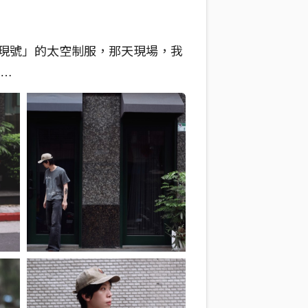
現號」的太空制服，那天現場，我
的人會直接獲得一頂！ 目前 VIP 門
到機會就別猶豫，衝吧！
//kktix.com/events/gweilee2026
#ChapterZero
#專場限定