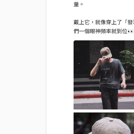
量。
戴上它，就像穿上了「發
們一個眼神頻率就到位👀
💡 對了，購買 VIP 票
票真的只剩最後幾張，看
🔗 搶票登艦艙口：
https:
#GWeiLee
#太陽的旋律