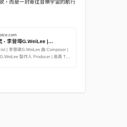
歌，而是一封寄往音樂宇宙的航行
跟我一起出發了嗎？
voice.com
- 李晉瑋G.WeiLee |
現號
#太陽的旋律
#NewSingle
etVoice 街聲 - 最潮音樂社群
icist | 李晉瑋G.WeiLee 曲 Composer |
WeiLee 製作人 Producer | 高真 TRU
Gweilee/songs/854709/
rangement | 李晉瑋G.WeiLee / 苹修
 高真 TRU 木其他 Acoustic Guitar｜李晉
iLee 電吉他 Electric Guitar | 苹修 PIX
TRU 電貝斯 Bass | 李晉瑋G.WeiLee
成器 Keys & Synthesizer｜苹修 PIX
TRU 鼓 Drums | 吳柏廷 White Wu 鼓錄
um Recording Engineer | 莊鈞智
s Chuang 鼓錄音助理 Drum Recording
tant | 洪子宸 Kevin Hung 鼓組錄音室