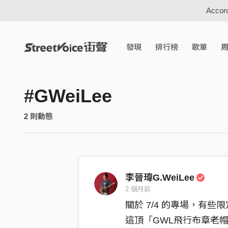
Accord
發現
排行榜
歌單
#GWeiLee
2 則動態
李晉瑋G.WeiLee
2 個月前
關於 7/4 的專場，有
這頂「GWL飛行布章老