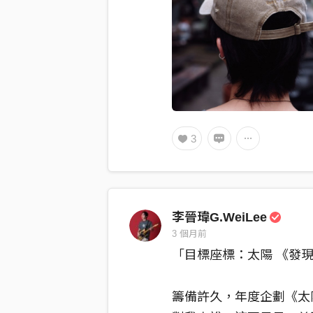
3
李晉瑋G.WeiLee
3 個月前
「目標座標：太陽 《發現
籌備許久，年度企劃《太