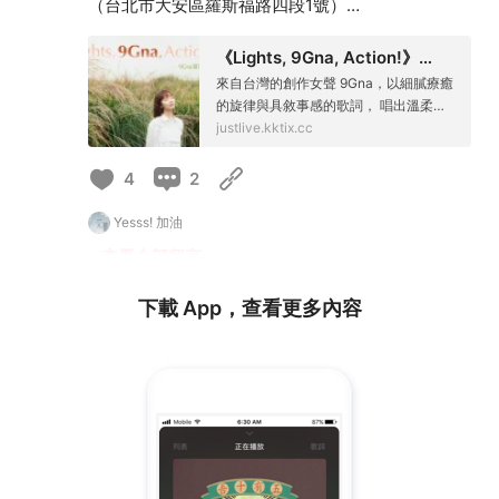
（台北市大安區羅斯福路四段1號）
。 購票：KKTIX
《Lights, 9Gna, Action!》
9Gna首場個人專場
來自台灣的創作女聲 9Gna，以細膩療癒
https://justlive.kktix.cc/events/iv6g8re
的旋律與具敘事感的歌詞， 唱出溫柔，
也唱出不安。 作品融合民謠與流行元
justlive.kktix.cc
素，聚焦於自我成長、情感陪伴與內在
對話。本次專場 《Lights, 9Gna, Actio
4
2
Yesss! 加油
…查看全部留言
下載 App，查看更多內容