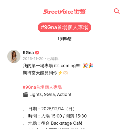
#9Gna首場個人專場
1 則動態
9Gna
2025-11-20・已編輯
我的第一場專場 it’s coming!!!!! 🎉🎉
期待當天能見到你⚡️🫶🏻
#9Gna首場個人專場
🎬 Lights, 9Gna, Action!
。 日期：2025/12/14（日）
。 時間：入場 15:00 / 開演 15:30
。 地點：後台 Backstage Café