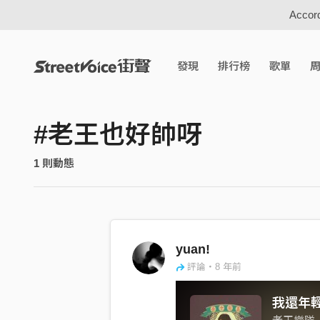
Accord
發現
排行榜
歌單
#老王也好帥呀
1 則動態
yuan!
評論・8 年前
我還年輕