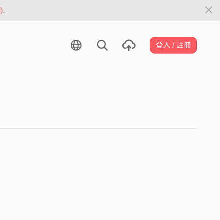
)
.
登入 / 註冊