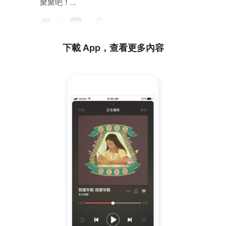
聚聚吧！
3
🚲 Bike機踏車樂團 🛵
來自台中的搖滾樂團，由主唱育嘉於2005年成立，
下載 App，查看更多內容
並於2013年發行首張專輯 [嘿！我想一下]，曲風以
復古老搖滾和disco 還有流行龐克混種而成，演出現
場張力十足並感染力強.
📢2023 ROCK POOL搖滾泳池 I'll be back !!! 📢
搖滾泳池回來了~
還記得16年前的那個夏天嗎???
一起在游泳池聽著搖滾樂玩著水~
讓我們抓住夏天最後的尾巴!!!
票價還跟16年前一樣喔~
時間/ 10/21(六) 13:00~22:00
地點/ 台中三信游泳池 (台中市西屯區寧夏東七街2
號)