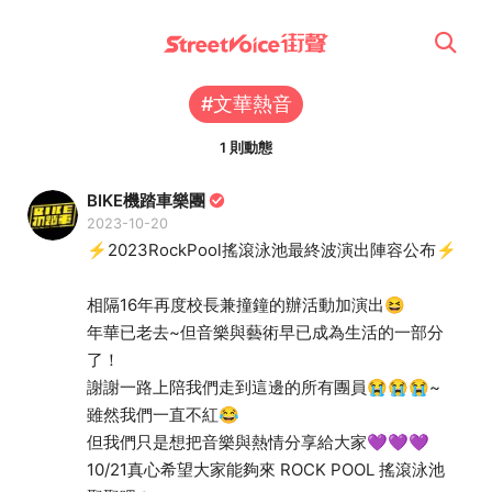
#文華熱音
1 則動態
BIKE機踏車樂團
2023-10-20
⚡2023RockPool搖滾泳池最終波演出陣容公布⚡
相隔16年再度校長兼撞鐘的辦活動加演出😆
年華已老去~但音樂與藝術早已成為生活的一部分
了！
謝謝一路上陪我們走到這邊的所有團員😭😭😭~
雖然我們一直不紅😂
但我們只是想把音樂與熱情分享給大家💜💜💜
10/21真心希望大家能夠來 ROCK POOL 搖滾泳池