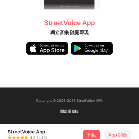
🚨 場內嚴禁菸酒 🚨
票價/預售250 現場300 /限量毛巾套票550
(購票請私訊活動IG及FB粉絲頁或參演樂團粉專詢
StreetVoice App
問）
獨立音樂 隨開即現
(預售票即將在10/20 24：00停售）
演出陣容/ 步行者 Pacers BIKE機踏車樂團 等阮返來
Downwind Daylight 兩棲人．Amphibious Dai &
狗吠火車
倒抽一口氣 文華高中熱音社 靜宜大學熱音社 彰師大
熱音社
逢甲大學熱音社
主辦單位/ 七信實業有限公司 / 頡承有限公司
贊助單位/ Monster Energy 魔爪能量飲 / 遠熊樂器
Copyright © 2006-2026 StreetVoice 街聲.
Bearman Music
活動顧問/ 浮現音樂
開啟電腦版
主視覺設計/ 葵小心
本活動獲台中市政府新聞局補助
StreetVoice App
下載
App 開啟
4.8(1446)