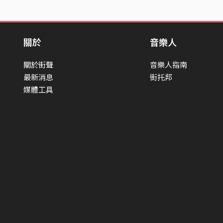
關於
音樂人
關於街聲
音樂人指南
最新消息
街托邦
媒體工具