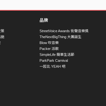
品牌
政策
StreetVoice Awards 街聲音樂獎
措施
TheNextBigThing 大團誕生
款
Blow 吹音樂
Packer 派歌
SimpleLife 簡單生活節
ParkPark Carnival
一起比 YEAH 吧