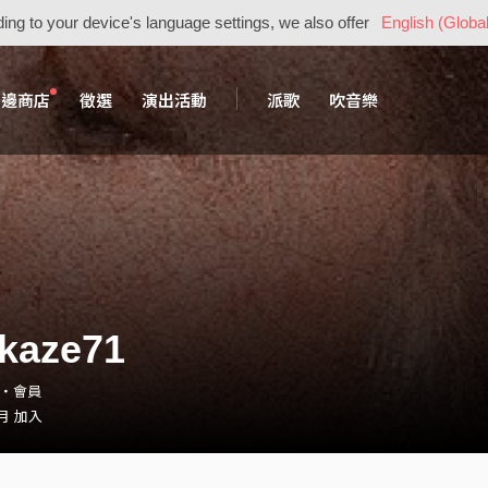
ing to your device's language settings, we also offer
English (Global
周邊商店
徵選
演出活動
派歌
吹音樂
kaze71
71・會員
 月 加入