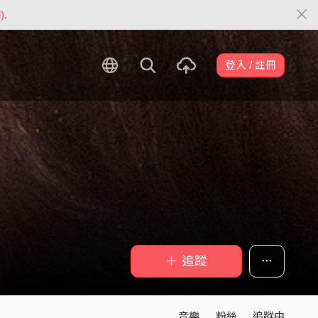
)
.
登入 / 註冊
＋ 追蹤
音樂
粉絲
追蹤中