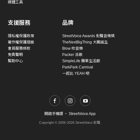
媒體工具
支援服務
品牌
隱私權保護政策
StreetVoice Awards 街聲音樂獎
著作權保護措施
TheNextBigThing 大團誕生
會員服務條款
Blow 吹音樂
免責聲明
Packer 派歌
幫助中心
SimpleLife 簡單生活節
ParkPark Carnival
一起比 YEAH 吧
開啟手機版
・
StreetVoice App
Copyright © 2006-2026 StreetVoice 街聲.