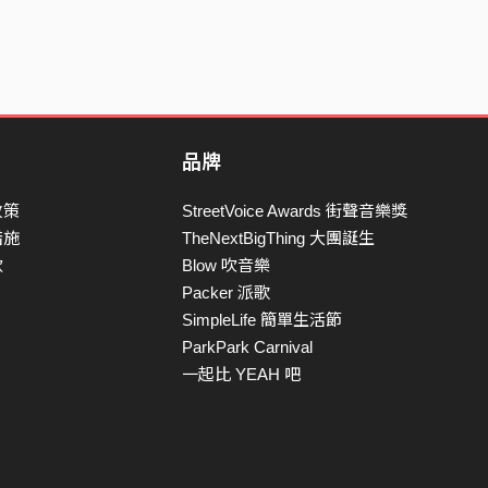
品牌
政策
StreetVoice Awards 街聲音樂獎
措施
TheNextBigThing 大團誕生
款
Blow 吹音樂
Packer 派歌
SimpleLife 簡單生活節
ParkPark Carnival
一起比 YEAH 吧