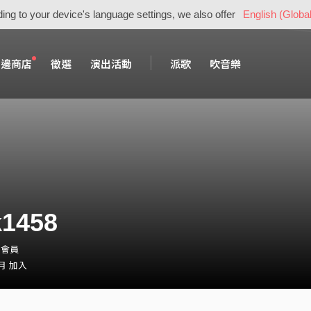
ing to your device's language settings, we also offer
English (Global
周邊商店
徵選
演出活動
派歌
吹音樂
k1458
・會員
 月 加入