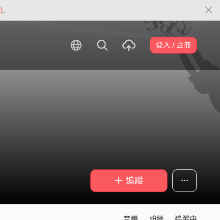
)
.
登入 / 註冊
＋ 追蹤
音樂
粉絲
追蹤中