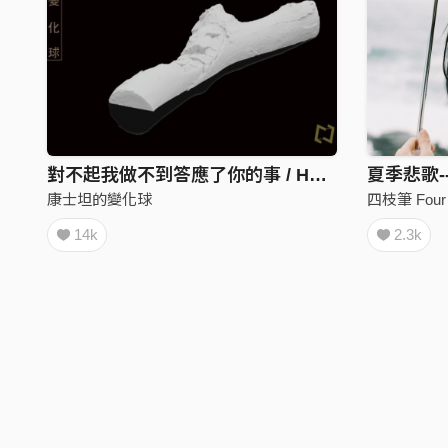
對不起我做不到答應了你的事 / Hoax
夏季悲歌---
康士坦的變化球
四枝筆 Four 
14k
2.3k