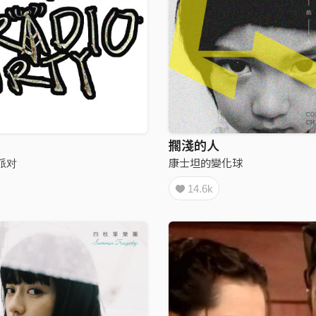
擱淺的人
派对
康士坦的變化球
14.6k