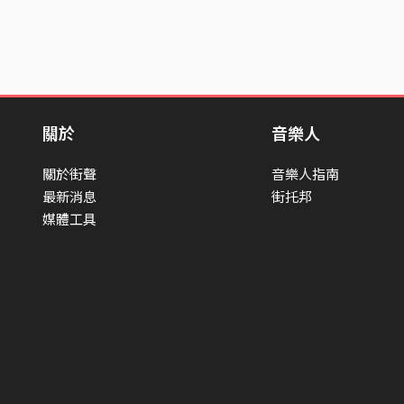
關於
音樂人
關於街聲
音樂人指南
最新消息
街托邦
媒體工具