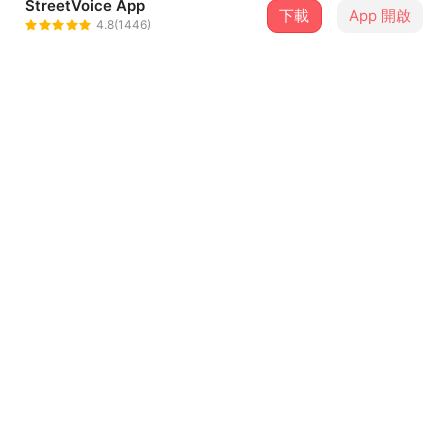
StreetVoice App
下載
App 開啟
海山高中第21屆畢業歌
4.8(1446)
＋ 追蹤
@hank11335599
介紹
海山高中第21屆畢業歌-闖
作曲:張詠恩、古台森
作詞:張詠恩、邱于恩
主唱:張詠恩
...查看更多
電吉他:林傳登、賴重嘉
木吉他:李宸銘
貝斯:王懋臻
歌詞
爵士鼓:邱于恩
小提琴:郭凱維
教室裡 出竅的靈魂 望窗外等著下課