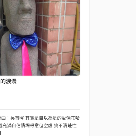
是的浪漫
編曲：吳智暉 其實是自以為是的愛情花哈
述充滿自信情場得意但空虛 搞不清楚性
別