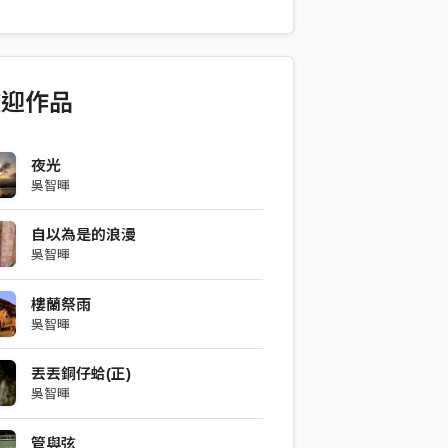
歡迎作品
夜光
吳智暉
自以為是的浪漫
吳智暉
樓蘭祭雨
吳智暉
丟丟銅仔蛤(正)
吳智暉
管與弦