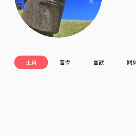
主頁
音樂
喜歡
關