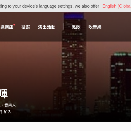
ing to your device's language settings, we also offer
English (Global
周邊商店
徵選
演出活動
派歌
吹音樂
暉
51・音樂人
 月 加入