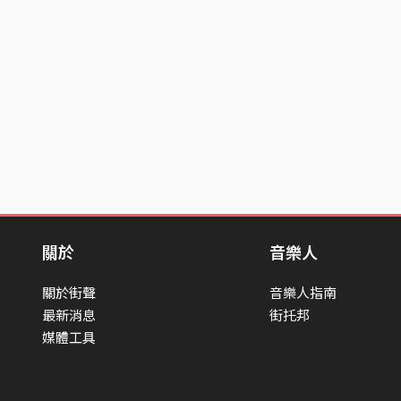
關於
音樂人
關於街聲
音樂人指南
最新消息
街托邦
媒體工具