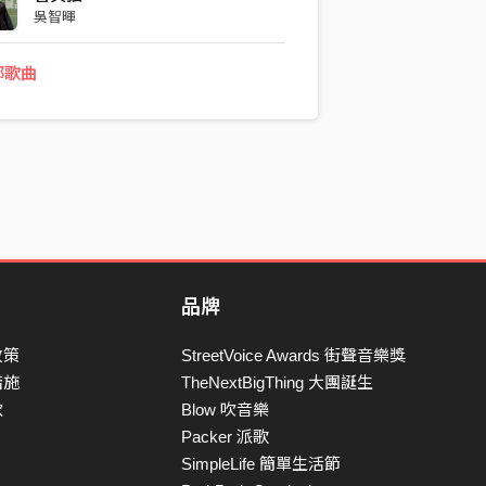
吳智暉
部歌曲
品牌
政策
StreetVoice Awards 街聲音樂獎
措施
TheNextBigThing 大團誕生
款
Blow 吹音樂
Packer 派歌
SimpleLife 簡單生活節