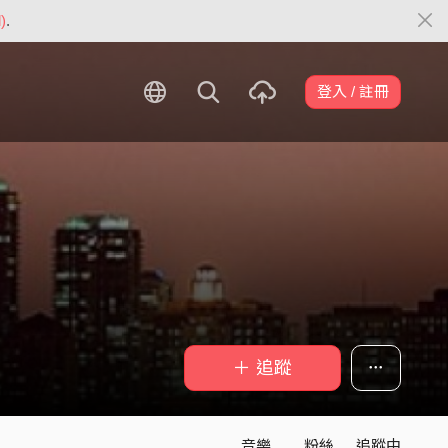
)
.
登入 / 註冊
＋ 追蹤
音樂
粉絲
追蹤中