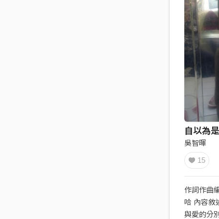
自以為
吳智暉
15
作詞作曲
哈 內容敘
與愛的分