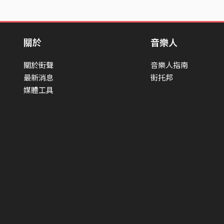
關於
音樂人
關於街聲
音樂人指南
最新消息
街托邦
媒體工具