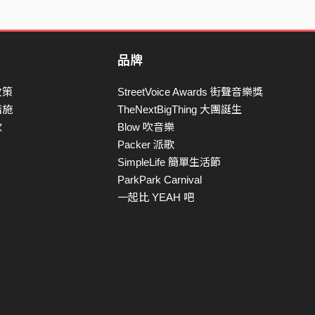
品牌
政策
StreetVoice Awards 街聲音樂獎
措施
TheNextBigThing 大團誕生
款
Blow 吹音樂
Packer 派歌
SimpleLife 簡單生活節
ParkPark Carnival
一起比 YEAH 吧