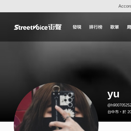
Accord
發現
排行榜
歌單
yu
@h9007052
台中市・於 20