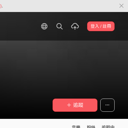
)
.
登入 / 註冊
＋ 追蹤
音樂
粉絲
追蹤中