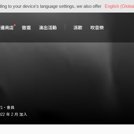
ing to your device's language settings, we also offer
English (Global
周邊商店
徵選
演出活動
派歌
吹音樂
521・會員
22 年 2 月 加入