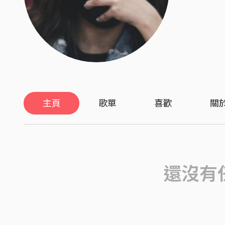
主頁
歌單
喜歡
關
還沒有