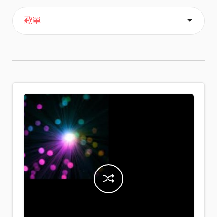
主頁
音樂
喜歡
關於
歌單