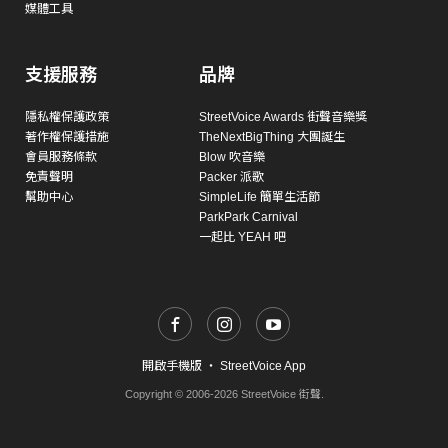
媒體工具
支援服務
品牌
隱私權保護政策
StreetVoice Awards 街聲音樂獎
著作權保護措施
TheNextBigThing 大團誕生
會員服務條款
Blow 吹音樂
免責聲明
Packer 派歌
幫助中心
SimpleLife 簡單生活節
ParkPark Carnival
一起比 YEAH 吧
開啟手機版
・
StreetVoice App
Copyright © 2006-2026 StreetVoice 街聲.