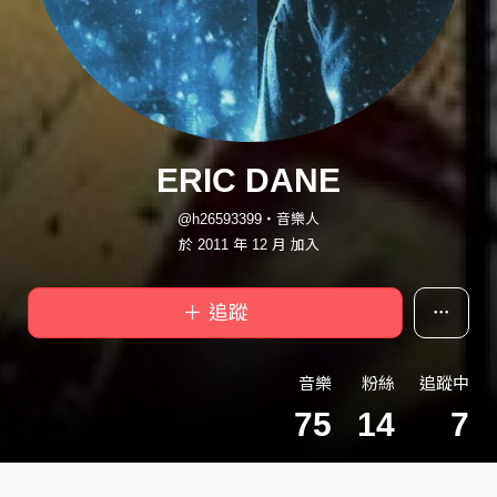
ERIC DANE
@h26593399・音樂人
於 2011 年 12 月 加入
＋ 追蹤
音樂
粉絲
追蹤中
75
14
7