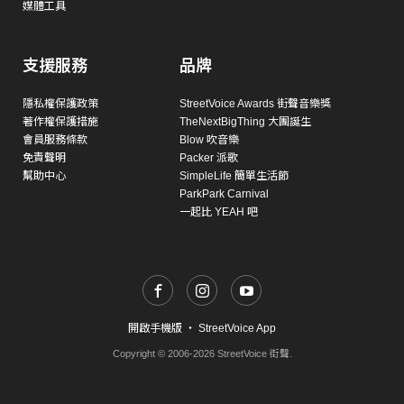
媒體工具
支援服務
品牌
隱私權保護政策
StreetVoice Awards 街聲音樂獎
著作權保護措施
TheNextBigThing 大團誕生
會員服務條款
Blow 吹音樂
免責聲明
Packer 派歌
幫助中心
SimpleLife 簡單生活節
ParkPark Carnival
一起比 YEAH 吧
開啟手機版
・
StreetVoice App
Copyright © 2006-2026 StreetVoice 街聲.