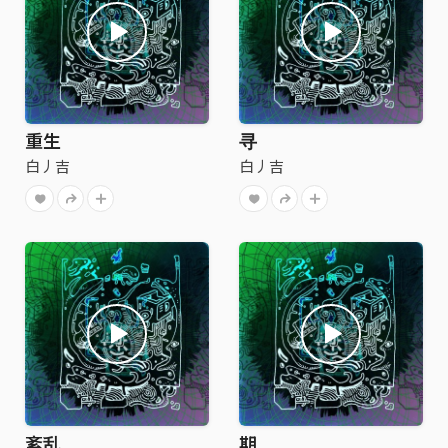
重生
寻
白丿吉
白丿吉
紊乱
期