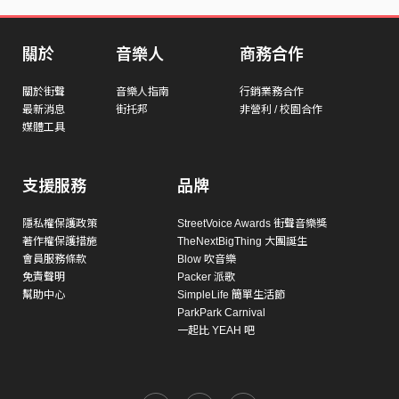
關於
音樂人
商務合作
關於街聲
音樂人指南
行銷業務合作
最新消息
街托邦
非營利 / 校園合作
媒體工具
支援服務
品牌
隱私權保護政策
StreetVoice Awards 街聲音樂獎
著作權保護措施
TheNextBigThing 大團誕生
會員服務條款
Blow 吹音樂
免責聲明
Packer 派歌
幫助中心
SimpleLife 簡單生活節
ParkPark Carnival
一起比 YEAH 吧