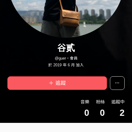
谷贰
@guer・會員
於 2019 年 6 月 加入
＋ 追蹤
音樂
粉絲
追蹤中
0
0
2