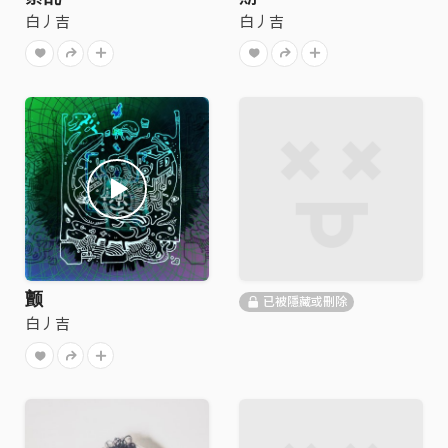
白丿吉
白丿吉
颤
已被隱藏或刪除
白丿吉