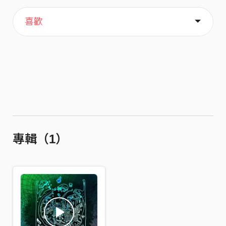
主頁
歌單
關於
喜歡
專輯（1）