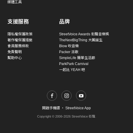
媒體工具
支援服務
品牌
隱私權保護政策
StreetVoice Awards 街聲音樂獎
著作權保護措施
TheNextBigThing 大團誕生
會員服務條款
Blow 吹音樂
免責聲明
Packer 派歌
幫助中心
SimpleLife 簡單生活節
ParkPark Carnival
一起比 YEAH 吧
開啟手機版
・
StreetVoice App
Copyright © 2006-2026 StreetVoice 街聲.