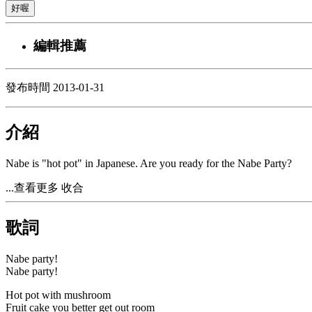
好喔
編輯推薦
發布時間 2013-01-31
介紹
Nabe is "hot pot" in Japanese. Are you ready for the Nabe Party?
...查看更多
收合
歌詞
Nabe party!
Nabe party!
Hot pot with mushroom
Fruit cake you better get out room