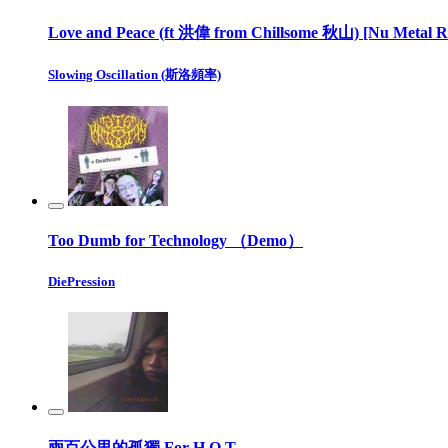
Love and Peace (ft 洪偉 from Chillsome 秋山) [Nu Metal R
Slowing Oscillation (斯洛頻率)
Too Dumb for Technology （Demo）
DiePression
兩百公里的孤獨 For H.O.T.