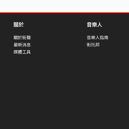
關於
音樂人
關於街聲
音樂人指南
最新消息
街托邦
媒體工具