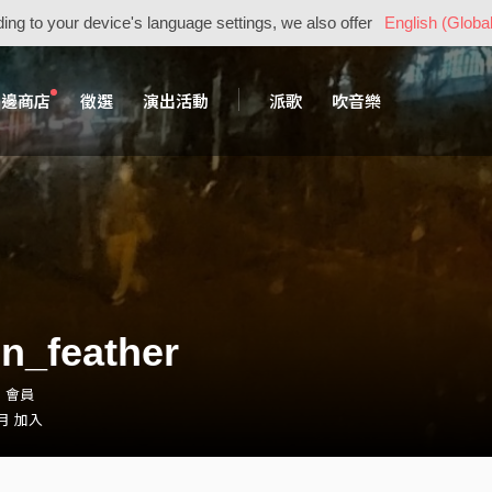
ing to your device's language settings, we also offer
English (Global
周邊商店
徵選
演出活動
派歌
吹音樂
n_feather
d・會員
 月 加入