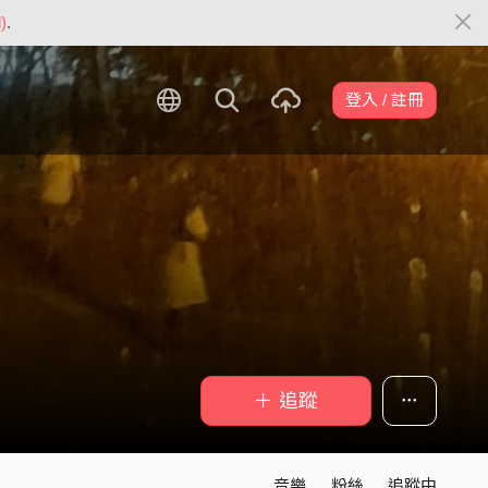
)
.
登入 / 註冊
＋ 追蹤
音樂
粉絲
追蹤中