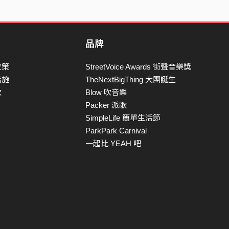
品牌
政策
StreetVoice Awards 街聲音樂獎
措施
TheNextBigThing 大團誕生
款
Blow 吹音樂
Packer 派歌
SimpleLife 簡單生活節
ParkPark Carnival
一起比 YEAH 吧